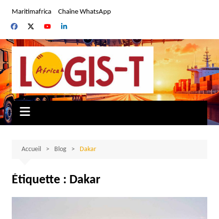
Aller
Maritimafrica
Chaîne WhatsApp
au
contenu
Accueil
Blog
Dakar
Étiquette :
Dakar