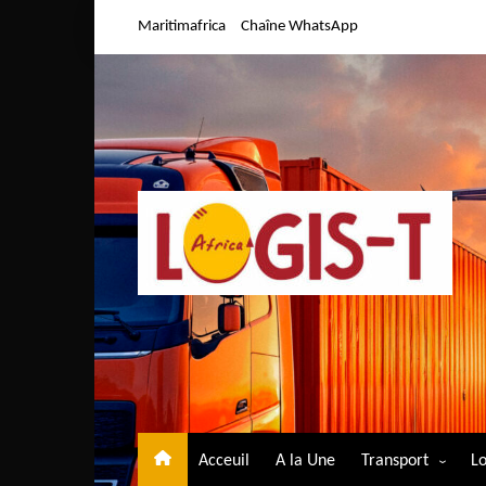
Aller
Maritimafrica
Chaîne WhatsApp
au
contenu
Acceuil
A la Une
Transport
Lo