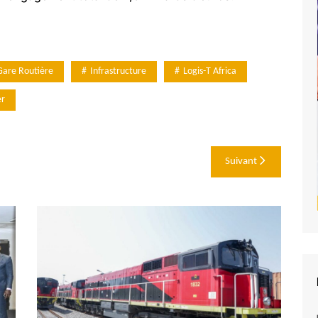
Gare Routière
Infrastructure
Logis-T Africa
er
Suivant