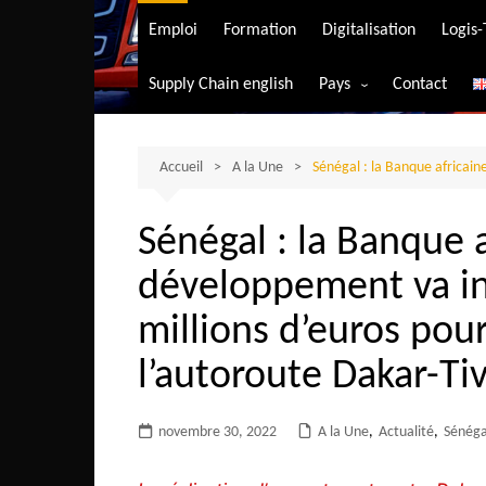
Transport aérien
Emploi
Formation
Digitalisation
Logis
Transport durable
Supply Chain english
Pays
Contact
Transport ferrovia
Afrique du Sud
Transport maritim
Algérie
Accueil
A la Une
Sénégal : la Banque africain
Transport routier
Angola
Sénégal : la Banque 
Bénin
développement va in
Burkina-Faso
Burundi
millions d’euros pour
Bostwana
l’autoroute Dakar-Ti
Cameroun
Centrafrique
novembre 30, 2022
A la Une
,
Actualité
,
Sénéga
Comores