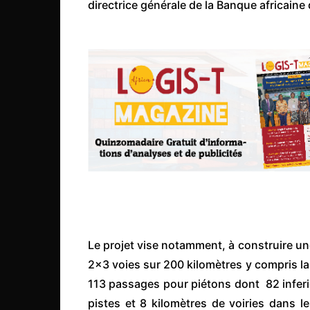
directrice générale de la Banque africaine
Mali
Malawi Fr
Maroc
Mauritanie
Mozambique
Namibie
Nigeria
Niger
Ouganda
Rwanda
Tchad
Le projet vise notamment, à construire un
Togo
2×3 voies sur 200 kilomètres y compris l
113 passages pour piétons dont 82 inferie
Tunisie
pistes et 8 kilomètres de voiries dans le
République Démocratiqu