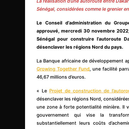
La réalisation d’une autoroute entre Daka
Côte d’Ivoire
Sénégal, considérées comme le grenier en r
Djibouti
Le Conseil d’administration du Grou
Egypte
approuvé, mercredi 30 novembre 2022, à
Ethiopie
Sénégal pour construire l’autoroute D
Gabon
désenclaver les régions Nord du pays.
Gambie
La Banque africaine de développement appo
Ghana
Growing Together Fund
, une facilité pa
Guinée
46,67 millions d’euros.
Guinée Bissau
« Le
Projet de construction de l’autor
Ile Maurice
désenclaver les régions Nord, considérées
Kenya
une zone à forte potentialité minière. Il
Lesotho Fr
gouvernement qui vise la transform
Liberia
substantiellement leurs coûts d’achem