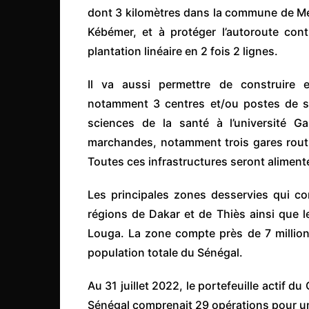
dont 3 kilomètres dans la commune de Mék
Congo
Kébémer, et à protéger l’autoroute con
São Tomé et Príncipe
plantation linéaire en 2 fois 2 lignes.
Seychelles
Sierra Leone
Il va aussi permettre de construire et
notamment 3 centres et/ou postes de sa
Soudan
sciences de la santé à l’université Ga
Zimbabwe
marchandes, notamment trois gares routi
Toutes ces infrastructures seront aliment
Les principales zones desservies qui con
régions de Dakar et de Thiès ainsi que 
Louga. La zone compte près de 7 millions
population totale du Sénégal.
Au 31 juillet 2022, le portefeuille actif 
Sénégal comprenait 29 opérations pour un