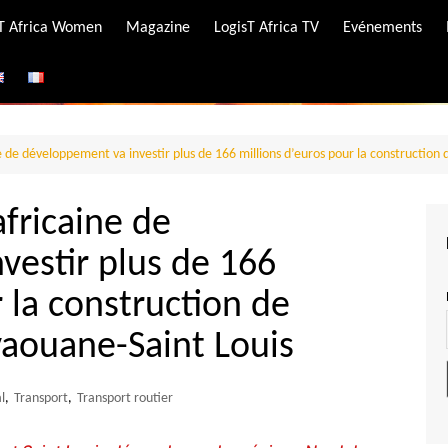
-T Africa Women
Magazine
LogisT Africa TV
Evénements
ire
e
e de développement va investir plus de 166 millions d’euros pour la construction
africaine de
vestir plus de 166
 la construction de
vaouane-Saint Louis
l
,
Transport
,
Transport routier