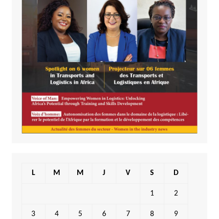
L
M
M
J
V
S
D
1
2
3
4
5
6
7
8
9