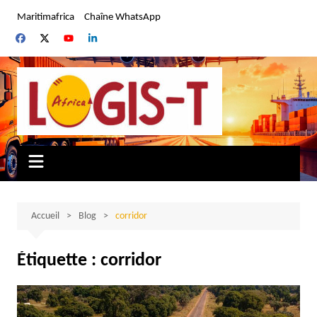
Aller
Maritimafrica
Chaîne WhatsApp
au
contenu
Accueil
Blog
corridor
Étiquette :
corridor