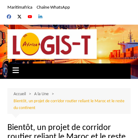
Aller
Maritimafrica
Chaîne WhatsApp
au
contenu
Accueil
A la Une
Bientôt, un projet de corridor routier reliant le Maroc et le reste
du continent
Bientôt, un projet de corridor
routier reliant le Maroc et le reste