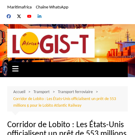
Aller
Maritimafrica
Chaîne WhatsApp
au
contenu
Accueil
Transport
Transport ferroviaire
Corridor de Lobito : Les États-Unis officialisent un prêt de 553
millions $ pour le Lobito Atlantic Railway
Corridor de Lobito : Les États-Unis
officialisent un prêt de 553 millions