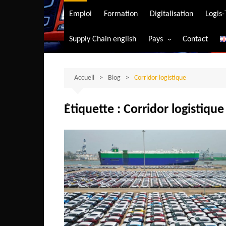
Transport aérien
Emploi
Formation
Digitalisation
Logis
Transport durable
Supply Chain english
Pays
Contact
Transport ferrovia
Afrique du Sud
Transport maritim
Algérie
Accueil
Blog
Corridor logistique
Transport routier
Angola
Étiquette :
Corridor logistique
Bénin
Burkina-Faso
Burundi
Bostwana
Cameroun
Centrafrique
Comores