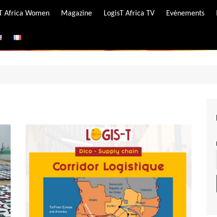
-T Africa Women
Magazine
LogisT Africa TV
Evénements
ire
e