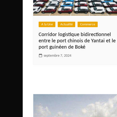
Côte d’Ivoire
Djibouti
Egypte
A la Une
Actualité
Commerce
Ethiopie
Corridor logistique bidirectionnel
Gabon
entre le port chinois de Yantai et le
port guinéen de Boké
Gambie
septembre 7, 2024
Ghana
Guinée
Guinée Bissau
Ile Maurice
Kenya
Lesotho Fr
Liberia