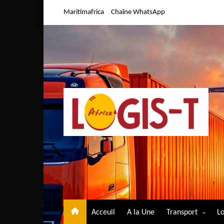
Aller
Maritimafrica
Chaîne WhatsApp
au
contenu
Acceuil
A la Une
Transport
Lo