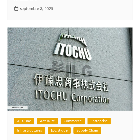
septembre 3, 2025
A la Une
Actualité
Commerce
Entreprise
Infrastructures
Logistique
Supply Chain