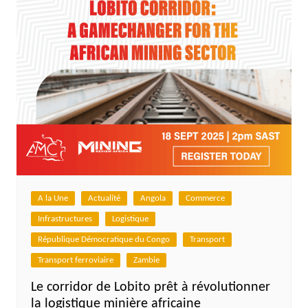
A la Une
Actualité
Angola
Commerce
Infrastructures
Logistique
République Démocratique du Congo
Transport
Transport ferroviaire
Zambie
Le corridor de Lobito prêt à révolutionner
la logistique minière africaine