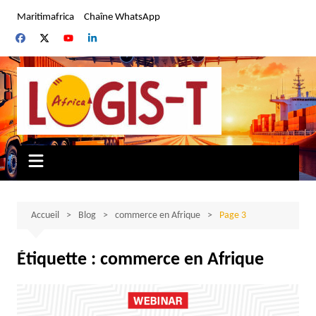
Aller
Maritimafrica
Chaîne WhatsApp
au
contenu
Accueil
Blog
commerce en Afrique
Page 3
Étiquette :
commerce en Afrique