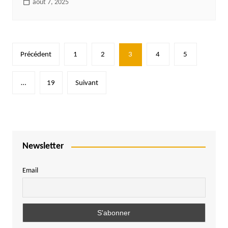
août 7, 2025
Pagination
Précédent
1
2
3
4
5
des
publications
…
19
Suivant
Newsletter
Email