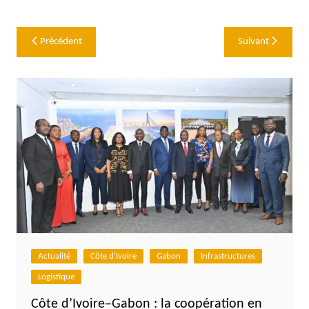
Navigation
Précédent
Suivant
de
l’article
Actualité
Côte d'Ivoire
Gabon
Infrastructures
Logistique
Côte d’Ivoire–Gabon : la coopération en