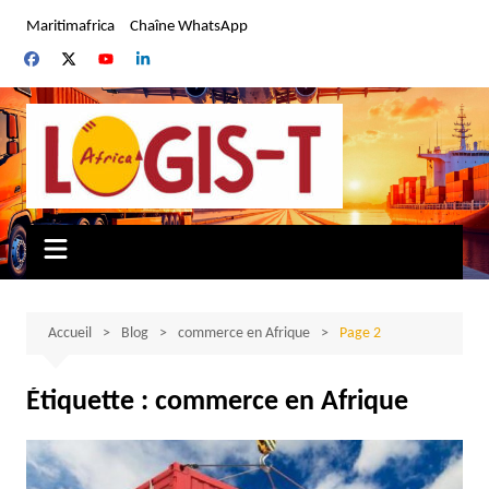
Aller
Maritimafrica
Chaîne WhatsApp
au
contenu
Accueil
Blog
commerce en Afrique
Page 2
Étiquette :
commerce en Afrique