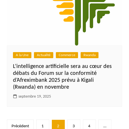
A la Une
Actualité
Commerce
Rwanda
L’intelligence artificielle sera au cœur des
débats du Forum sur la conformité
d’Afreximbank 2025 prévu à Kigali
(Rwanda) en novembre
septembre 19, 2025
Pagination
Précédent
1
2
3
4
…