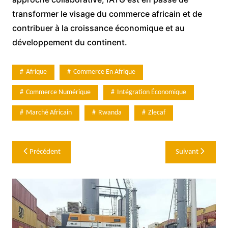
transformer le visage du commerce africain et de
contribuer à la croissance économique et au
développement du continent.
Afrique
Commerce En Afrique
Commerce Numérique
Intégration Économique
Marché Africain
Rwanda
Zlecaf
Navigation
Précédent
Suivant
de
l’article