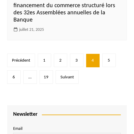
financement du commerce structuré lors
des 32es Assemblées annuelles de la
Banque
juillet 21, 2025
Pagination
Précédent
1
2
3
4
5
des
publications
6
…
19
Suivant
Newsletter
Email