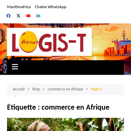
Aller
Maritimafrica
Chaîne WhatsApp
au
contenu
Accueil
Blog
commerce en Afrique
Page 4
Étiquette :
commerce en Afrique