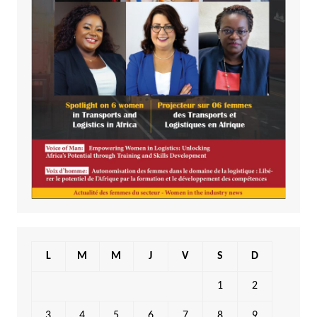
L
M
M
J
V
S
D
1
2
3
4
5
6
7
8
9