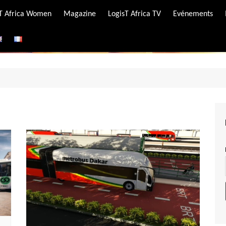
-T Africa Women
Magazine
LogisT Africa TV
Evénements
ire
e