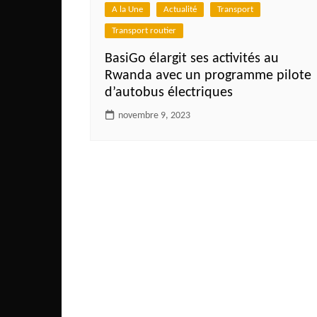
Côte d’Ivoire
A la Une
Actualité
Transport
Transport routier
Djibouti
Egypte
BasiGo élargit ses activités au
Rwanda avec un programme pilote
Ethiopie
d’autobus électriques
Gabon
novembre 9, 2023
Gambie
Ghana
Guinée
Guinée Bissau
Ile Maurice
Kenya
Lesotho Fr
Liberia