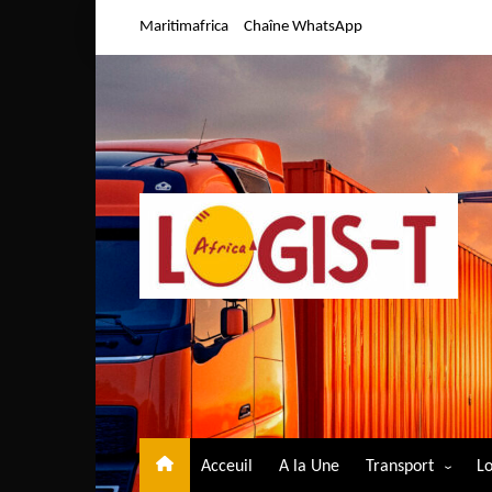
Aller
Maritimafrica
Chaîne WhatsApp
au
contenu
Acceuil
A la Une
Transport
Lo