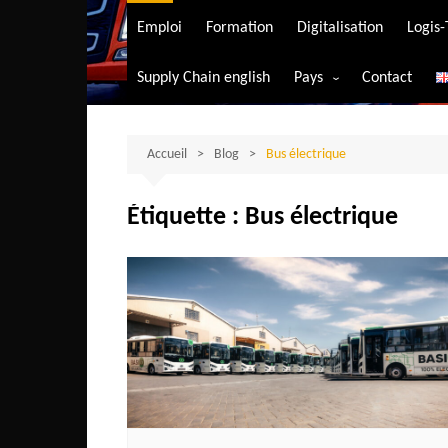
Transport aérien
Emploi
Formation
Digitalisation
Logis
Transport durable
Supply Chain english
Pays
Contact
Transport ferrovia
Afrique du Sud
Transport maritim
Algérie
Accueil
Blog
Bus électrique
Transport routier
Angola
Étiquette :
Bus électrique
Bénin
Burkina-Faso
Burundi
Bostwana
Cameroun
Centrafrique
Comores