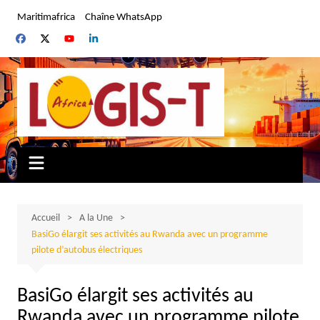
Aller
Maritimafrica
Chaîne WhatsApp
au
contenu
Accueil
A la Une
BasiGo élargit ses activités au Rwanda avec un programme
pilote d’autobus électriques
BasiGo élargit ses activités au
Rwanda avec un programme pilote