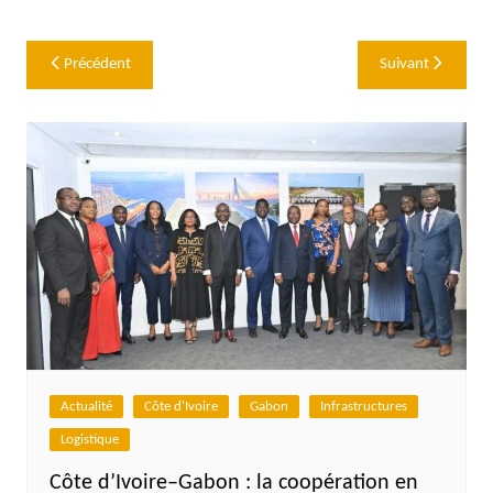
Navigation
Précédent
Suivant
de
l’article
Actualité
Côte d'Ivoire
Gabon
Infrastructures
Logistique
Côte d’Ivoire–Gabon : la coopération en