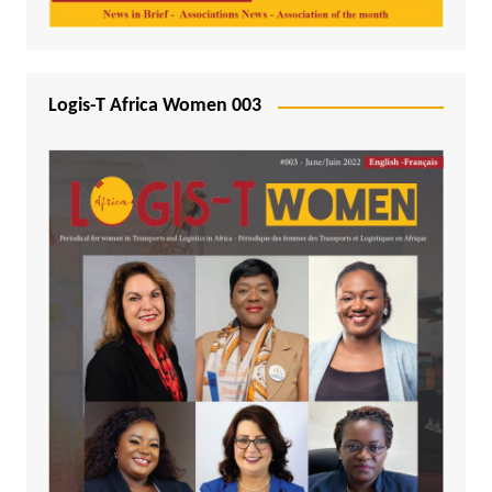
Logis-T Africa Women 003