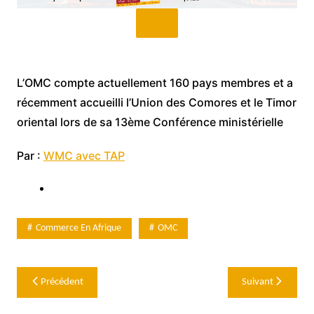
L’OMC compte actuellement 160 pays membres et a
récemment accueilli l’Union des Comores et le Timor
oriental lors de sa 13ème Conférence ministérielle
Par :
WMC avec TAP
Commerce En Afrique
OMC
Navigation
Précédent
Suivant
de