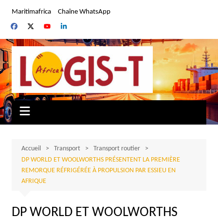
Aller
Maritimafrica
Chaîne WhatsApp
au
contenu
Accueil
Transport
Transport routier
DP WORLD ET WOOLWORTHS PRÉSENTENT LA PREMIÈRE
REMORQUE RÉFRIGÉRÉE À PROPULSION PAR ESSIEU EN
AFRIQUE
DP WORLD ET WOOLWORTHS