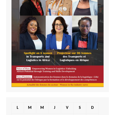
L
M
M
J
V
S
D