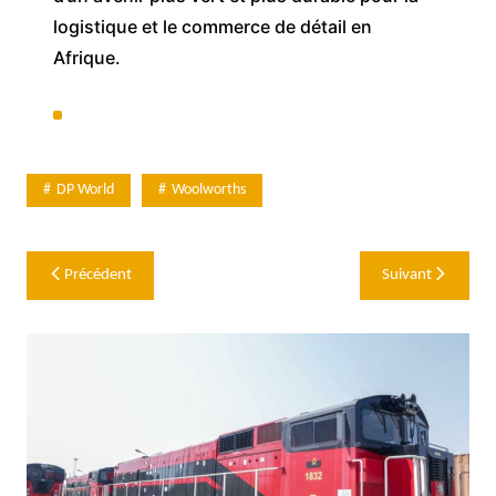
logistique et le commerce de détail en
Afrique.
DP World
Woolworths
Navigation
Précédent
Suivant
de
l’article