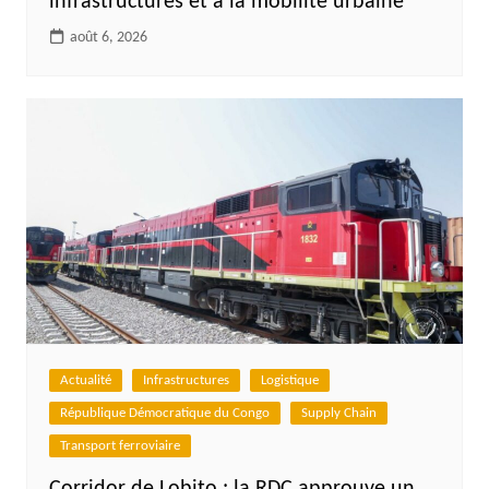
infrastructures et à la mobilité urbaine
août 6, 2026
Actualité
Infrastructures
Logistique
République Démocratique du Congo
Supply Chain
Transport ferroviaire
Corridor de Lobito : la RDC approuve un