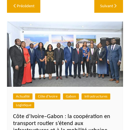
Navigation
Précédent
Suivant
de
l’article
Actualité
Côte d'Ivoire
Gabon
Infrastructures
Logistique
Côte d’Ivoire–Gabon : la coopération en
transport routier s’étend aux