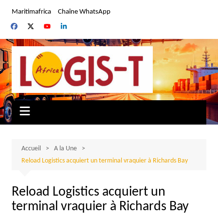
Aller
Maritimafrica
Chaîne WhatsApp
au
contenu
Accueil
A la Une
Reload Logistics acquiert un terminal vraquier à Richards Bay
Reload Logistics acquiert un
terminal vraquier à Richards Bay