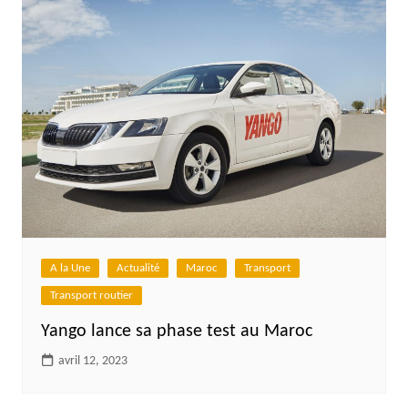
A la Une
Actualité
Maroc
Transport
Transport routier
Yango lance sa phase test au Maroc
avril 12, 2023