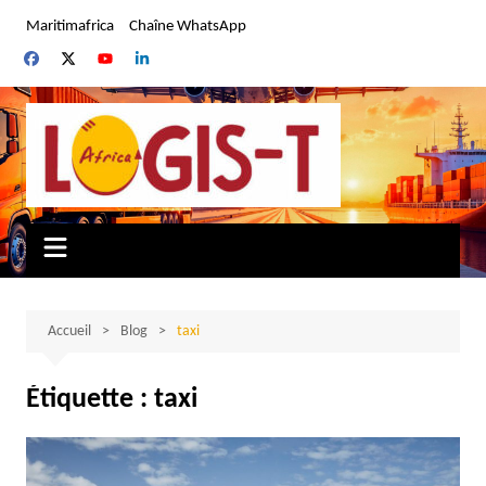
Aller
Maritimafrica
Chaîne WhatsApp
au
contenu
Accueil
Blog
taxi
Étiquette :
taxi