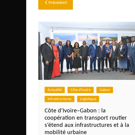
Navigation
Précédent
de
l’article
Actualité
Côte d'Ivoire
Gabon
Infrastructures
Logistique
Côte d’Ivoire–Gabon : la
coopération en transport routier
s’étend aux infrastructures et à la
mobilité urbaine