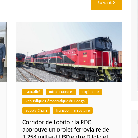
Suivant
Actualité
Infrastructures
Logistique
République Démocratique du Congo
Supply Chain
Transport ferroviaire
Corridor de Lobito : la RDC
approuve un projet ferroviaire de
1,258 milliard USD entre Dilolo et