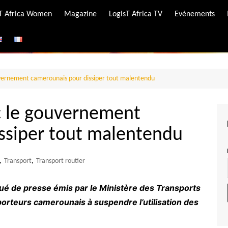
-T Africa Women
Magazine
LogisT Africa TV
Evénements
ire
e
uvernement camerounais pour dissiper tout malentendu
c le gouvernement
ssiper tout malentendu
,
Transport
,
Transport routier
é de presse émis par le Ministère des Transports
orteurs camerounais à suspendre l’utilisation des