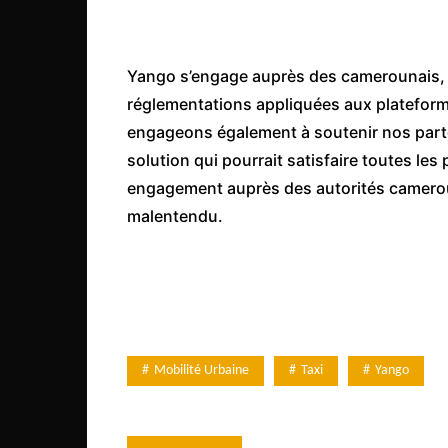
Congo
São Tomé et Príncipe
Yango s’engage auprès des camerounais, 
Seychelles
réglementations appliquées aux platefor
Sierra Leone
engageons également à soutenir nos part
Soudan
solution qui pourrait satisfaire toutes l
engagement auprès des autorités camerou
Zimbabwe
malentendu.
Mobilité Urbaine
Taxi
Yango