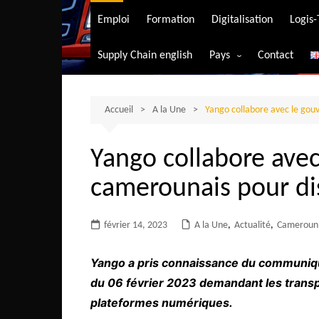
Transport aérien
Emploi
Formation
Digitalisation
Logis
Transport durable
Supply Chain english
Pays
Contact
Transport ferrovia
Afrique du Sud
Transport maritim
Algérie
Accueil
A la Une
Yango collabore avec le go
Transport routier
Angola
Yango collabore ave
Bénin
camerounais pour di
Burkina-Faso
Burundi
février 14, 2023
A la Une
,
Actualité
,
Cameroun
Bostwana
Cameroun
Yango a pris connaissance du communiqu
Centrafrique
du 06 février 2023 demandant les transp
plateformes numériques.
Comores