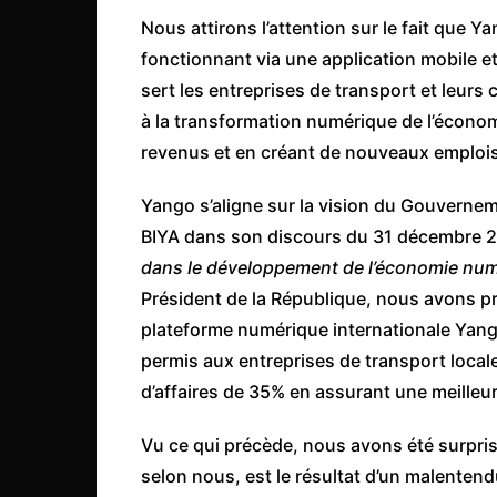
Côte d’Ivoire
Nous attirons l’attention sur le fait que 
Djibouti
fonctionnant via une application mobile e
sert les entreprises de transport et leurs
Egypte
à la transformation numérique de l’écono
Ethiopie
revenus et en créant de nouveaux emplois
Gabon
Gambie
Yango s’aligne sur la vision du Gouvernem
BIYA dans son discours du 31 décembre 
Ghana
dans le développement de l’économie nu
Guinée
Président de la République, nous avons pri
Guinée Bissau
plateforme numérique internationale Yan
Ile Maurice
permis aux entreprises de transport local
d’affaires de 35% en assurant une meilleur
Kenya
Lesotho Fr
Vu ce qui précède, nous avons été surpris
Liberia
selon nous, est le résultat d’un malente