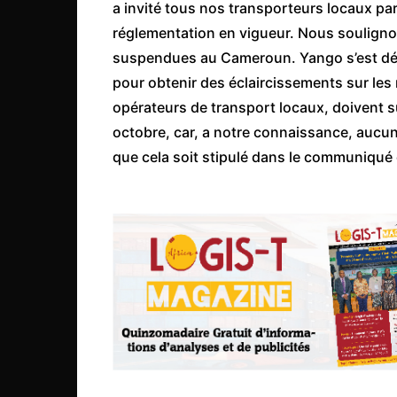
Mali
a invité tous nos transporteurs locaux par
réglementation en vigueur. Nous soulignon
Malawi Fr
suspendues au Cameroun. Yango s’est déjà
Maroc
pour obtenir des éclaircissements sur les
Mauritanie
opérateurs de transport locaux, doivent su
Mozambique
octobre, car, a notre connaissance, aucun
que cela soit stipulé dans le communiqué 
Namibie
Nigeria
Niger
Ouganda
Rwanda
Tchad
Togo
Tunisie
République Démocratiqu