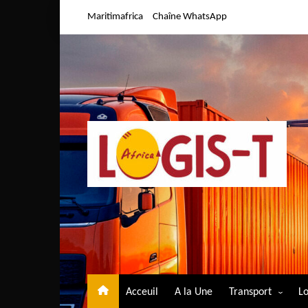
Aller
Maritimafrica
Chaîne WhatsApp
au
contenu
Acceuil
A la Une
Transport
Lo