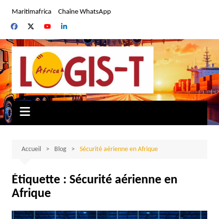
Aller
Maritimafrica
Chaîne WhatsApp
au
contenu
Accueil
Blog
Sécurité aérienne en Afrique
Étiquette :
Sécurité aérienne en
Afrique