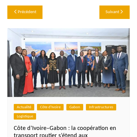
Navigation
Précédent
Suivant
de
l’article
Actualité
Côte d'Ivoire
Gabon
Infrastructures
Logistique
Côte d’Ivoire–Gabon : la coopération en
transport routier s’étend aux