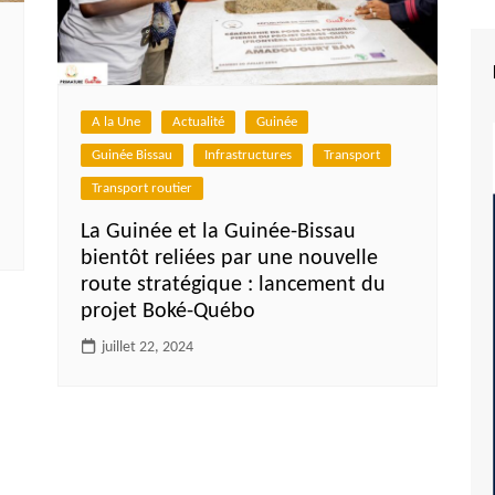
A la Une
Actualité
Guinée
Guinée Bissau
Infrastructures
Transport
Transport routier
La Guinée et la Guinée-Bissau
bientôt reliées par une nouvelle
route stratégique : lancement du
projet Boké-Québo
juillet 22, 2024