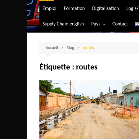
Transport aérien
Emploi
Formation
Digitalisation
Logis
Transport durable
Supply Chain english
Pays
Contact
Transport ferrovia
Afrique du Sud
Transport maritim
Algérie
Accueil
Blog
routes
Transport routier
Angola
Étiquette :
routes
Bénin
Burkina-Faso
Burundi
Bostwana
Cameroun
Centrafrique
Comores