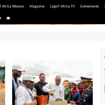
-T Africa Women
Magazine
LogisT Africa TV
Evénements
ire
e