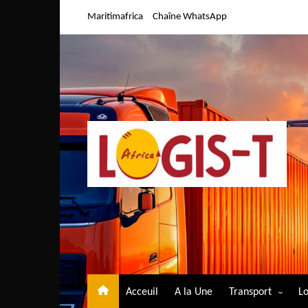
Aller
Maritimafrica
Chaîne WhatsApp
au
contenu
Acceuil
A la Une
Transport
Lo