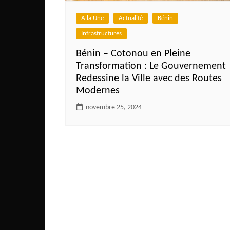
Côte d’Ivoire
A la Une
Actualité
Bénin
Djibouti
Infrastructures
Egypte
Bénin – Cotonou en Pleine
Ethiopie
Transformation : Le Gouvernement
Gabon
Redessine la Ville avec des Routes
Modernes
Gambie
novembre 25, 2024
Ghana
Guinée
Guinée Bissau
Ile Maurice
Kenya
Lesotho Fr
Liberia