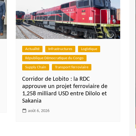
Actualité
Infrastructures
Logistique
République Démocratique du Congo
Supply Chain
Transport ferroviaire
Corridor de Lobito : la RDC
approuve un projet ferroviaire de
1,258 milliard USD entre Dilolo et
Sakania
août 6, 2026