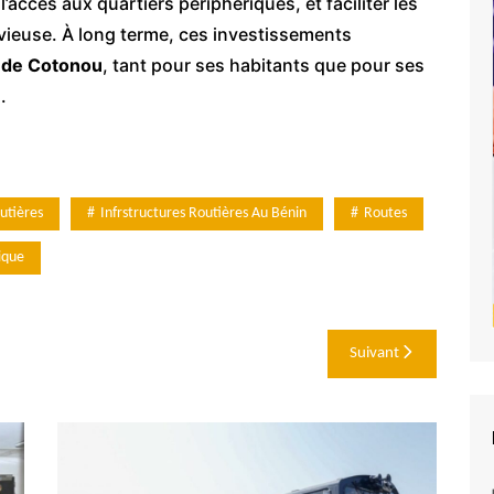
 l’accès aux quartiers périphériques, et faciliter les
ieuse. À long terme, ces investissements
é de Cotonou
, tant pour ses habitants que pour ses
.
utières
Infrstructures Routières Au Bénin
Routes
ique
Suivant