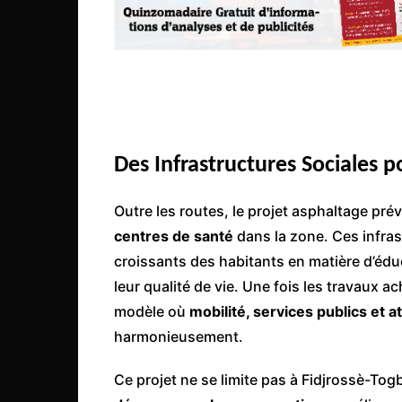
Congo
São Tomé et Príncipe
Seychelles
Sierra Leone
Soudan
Des Infrastructures Sociales 
Zimbabwe
Outre les routes, le projet asphaltage pré
centres de santé
dans la zone. Ces infra
croissants des habitants en matière d’éduc
leur qualité de vie. Une fois les travaux 
modèle où
mobilité, services publics et 
harmonieusement.
Ce projet ne se limite pas à Fidjrossè-Togbi