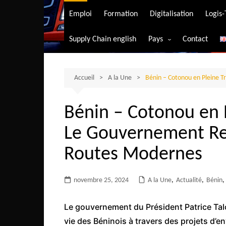
Transport aérien
Emploi
Formation
Digitalisation
Logis
Transport durable
Supply Chain english
Pays
Contact
Transport ferrovia
Afrique du Sud
Transport maritim
Algérie
Accueil
A la Une
Bénin – Cotonou en Pleine T
Transport routier
Angola
Bénin – Cotonou en 
Bénin
Le Gouvernement Red
Burkina-Faso
Burundi
Routes Modernes
Bostwana
novembre 25, 2024
A la Une
Cameroun
,
Actualité
,
Bénin
,
Centrafrique
Le gouvernement du Président Patrice Tal
Comores
vie des Béninois à travers des projets d’