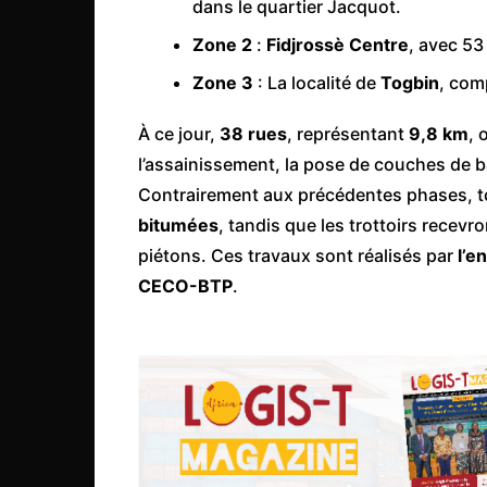
dans le quartier Jacquot.
Mali
Zone 2
:
Fidjrossè Centre
, avec 53
Malawi Fr
Zone 3
: La localité de
Maroc
Togbin
, com
Mauritanie
À ce jour,
38 rues
, représentant
9,8 km
, 
Mozambique
l’assainissement, la pose de couches de b
Namibie
Contrairement aux précédentes phases, to
bitumées
, tandis que les trottoirs recev
Nigeria
piétons. Ces travaux sont réalisés par
l’e
Niger
CECO-BTP
.
Ouganda
Rwanda
Tchad
Togo
Tunisie
République Démocratiqu