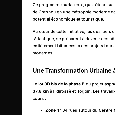
Côte d’Ivoire
Ce programme audacieux, qui s’étend sur 
de Cotonou en une métropole moderne doté
Djibouti
potentiel économique et touristique.
Egypte
Ethiopie
Au cœur de cette initiative, les quartiers 
l’Atlantique, se préparent à devenir des pô
Gabon
entièrement bitumées, à des projets touri
Gambie
modernes.
Ghana
Guinée
Une Transformation Urbaine 
Guinée Bissau
Ile Maurice
Le
lot 3B bis de la phase B
du projet asph
Kenya
37,8 km
à Fidjrossè et Togbin. Les travaux
cours :
Lesotho Fr
Liberia
Zone 1
: 34 rues autour du
Centre N