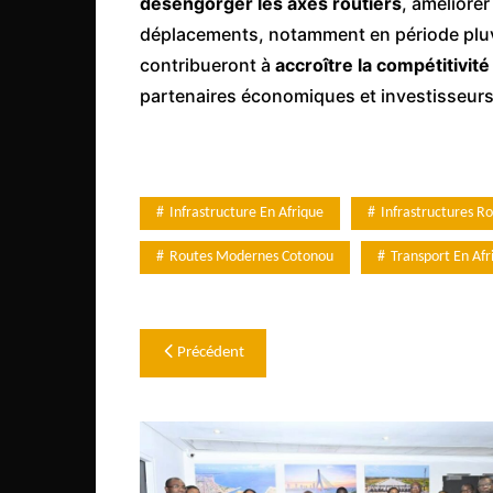
désengorger les axes routiers
, améliorer
déplacements, notamment en période pluv
contribueront à
accroître la compétitivit
partenaires économiques et investisseurs
Infrastructure En Afrique
Infrastructures Ro
Routes Modernes Cotonou
Transport En Afr
Navigation
Précédent
de
l’article