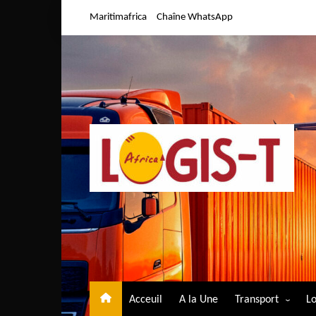
Aller
Maritimafrica
Chaîne WhatsApp
au
contenu
Acceuil
A la Une
Transport
Lo