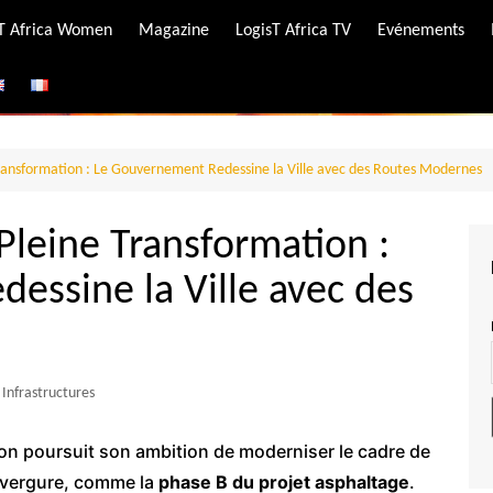
-T Africa Women
Magazine
LogisT Africa TV
Evénements
ire
e
ransformation : Le Gouvernement Redessine la Ville avec des Routes Modernes
Pleine Transformation :
essine la Ville avec des
Infrastructures
on poursuit son ambition de moderniser le cadre de
envergure, comme la
phase B du projet asphaltage
.