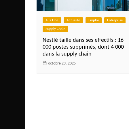
Côte d’Ivoire
Djibouti
A la Une
Actualité
Emploi
Entreprise
Egypte
Supply Chain
Ethiopie
Nestlé taille dans ses effectifs : 16
Gabon
000 postes supprimés, dont 4 000
Gambie
dans la supply chain
Ghana
octobre 23, 2025
Guinée
Guinée Bissau
Ile Maurice
Kenya
Lesotho Fr
Liberia