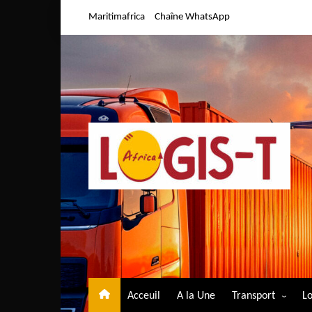
Aller
Maritimafrica
Chaîne WhatsApp
au
contenu
Acceuil
A la Une
Transport
Lo