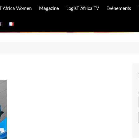
-T Africa Women
Magazine
LogisT Africa TV
Evénements
ire
e