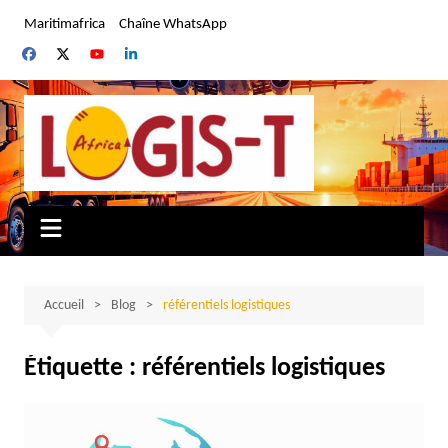
Aller
Maritimafrica
Chaîne WhatsApp
au
contenu
Accueil
Blog
référentiels logistiques
Étiquette :
référentiels logistiques