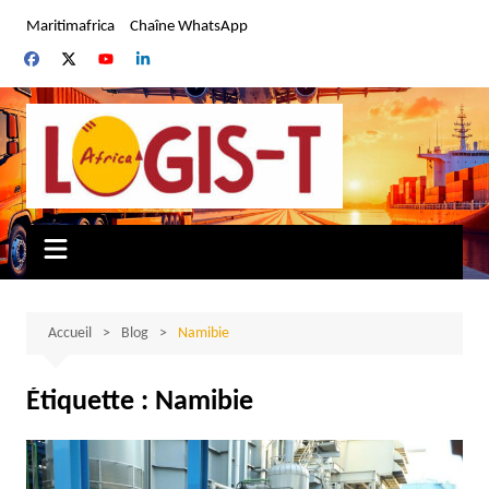
Aller
Maritimafrica
Chaîne WhatsApp
au
contenu
Accueil
Blog
Namibie
Étiquette :
Namibie