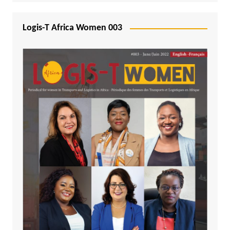
Logis-T Africa Women 003