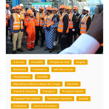
A la Une
Actualité
Afrique du Sud
Angola
Bostwana
Commerce
Infrastructures
Mozambique
Namibie
République Démocratique du Congo
Tanzanie
Transit & Douane
Transport
Transport aérien
Transport ferroviaire
Transport maritime
Zambie
Zimbabwe
Zone économique