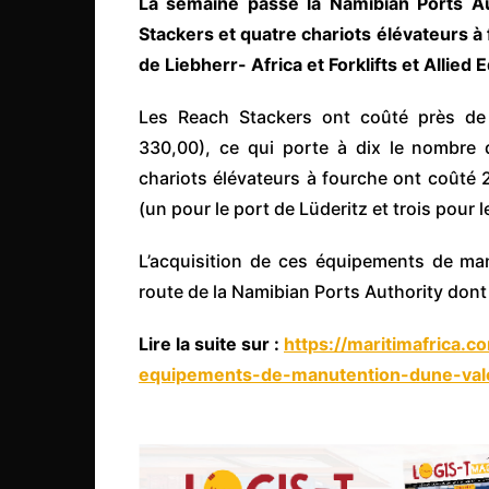
La semaine passé la Namibian Ports A
Côte d’Ivoire
Stackers et quatre chariots élévateurs à
Djibouti
de Liebherr- Africa et Forklifts et Allied
Egypte
Les Reach Stackers ont coûté près de 
Ethiopie
330,00), ce qui porte à dix le nombre 
Gabon
chariots élévateurs à fourche ont coûté 2 
Gambie
(un pour le port de Lüderitz et trois pour 
Ghana
L’acquisition de ces équipements de manu
Guinée
route de la Namibian Ports Authority dont l
Guinée Bissau
Lire la suite sur :
https://maritimafrica
Ile Maurice
equipements-de-manutention-dune-vale
Kenya
Lesotho Fr
Liberia