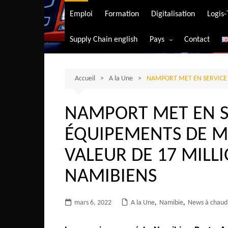
Transport aérien
Emploi
Formation
Digitalisation
Logis
Transport durable
Supply Chain english
Pays
Contact
Transport ferrovia
Afrique du Sud
Transport maritim
Algérie
Accueil
A la Une
NAMPORT MET EN SERVICE
Transport routier
Angola
NAMPORT MET EN S
Bénin
ÉQUIPEMENTS DE 
Burkina-Faso
Burundi
VALEUR DE 17 MILL
Bostwana
NAMIBIENS
Cameroun
Centrafrique
mars 6, 2022
A la Une
,
Namibie
,
News à chaud
Comores