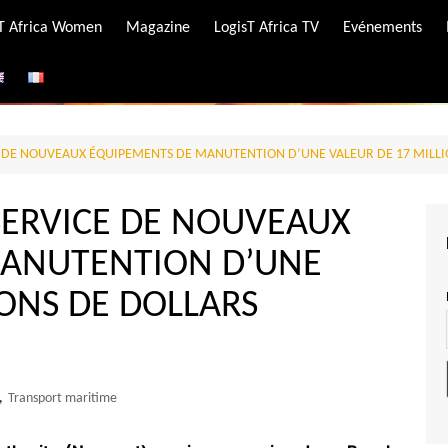
-T Africa Women
Magazine
LogisT Africa TV
Evénements
ire
e
 DE NOUVEAUX ÉQUIPEMENTS DE MANUTENTION D’UNE VALEUR DE 17 MILLI
ERVICE DE NOUVEAUX
MANUTENTION D’UNE
IONS DE DOLLARS
,
Transport maritime