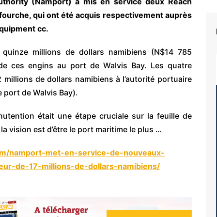
uthority (Namport) a mis en service deux Reach
 fourche, qui ont été acquis respectivement auprès
 Equipment cc.
quinze millions de dollars namibiens (N$14 785
de ces engins au port de Walvis Bay. Les quatre
millions de dollars namibiens à l’autorité portuaire
le port de Walvis Bay).
tention était une étape cruciale sur la feuille de
a vision est d’être le port maritime le plus …
.com/namport-met-en-service-de-nouveaux-
ur-de-17-millions-de-dollars-namibiens/