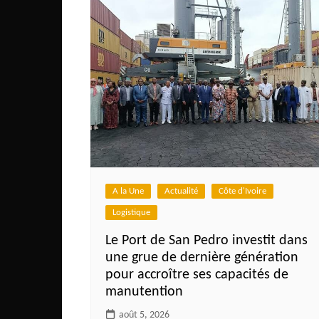
l’article
Congo
São Tomé et Príncipe
Seychelles
Sierra Leone
Soudan
Zimbabwe
A la Une
Actualité
Côte d'Ivoire
Logistique
Le Port de San Pedro investit dans
une grue de dernière génération
pour accroître ses capacités de
manutention
août 5, 2026