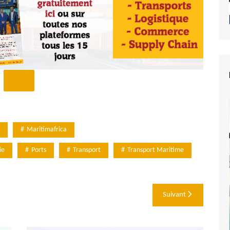
Maritimafrica
ie
Ports
Transport
Transport Maritime
Suivant
e du