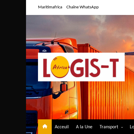
Aller
Maritimafrica
Chaîne WhatsApp
au
contenu
Acceuil
A la Une
Transport
Lo