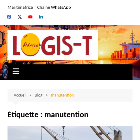
Aller
Maritimafrica
Chaîne WhatsApp
au
contenu
Accueil
Blog
manutention
Étiquette :
manutention