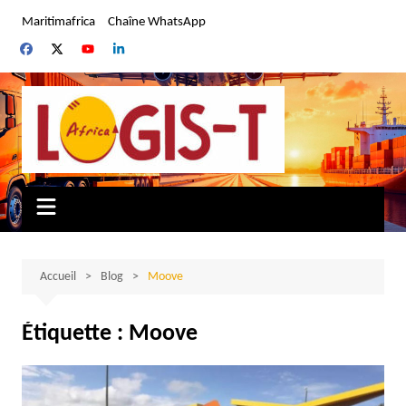
Aller
Maritimafrica
Chaîne WhatsApp
au
contenu
Accueil
Blog
Moove
Étiquette :
Moove