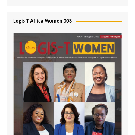
Logis-T Africa Women 003