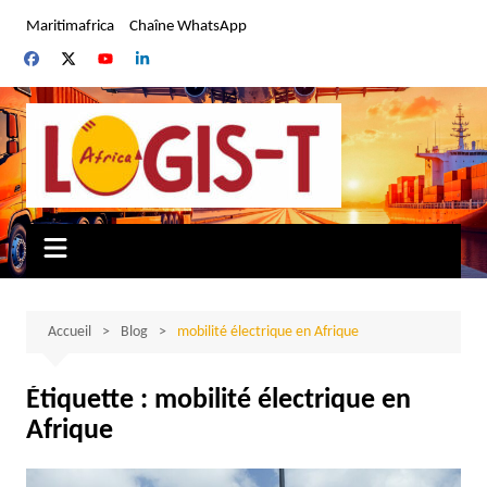
Aller
Maritimafrica
Chaîne WhatsApp
au
contenu
Accueil
Blog
mobilité électrique en Afrique
Étiquette :
mobilité électrique en
Afrique