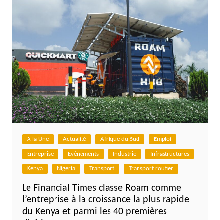
A la Une
Actualité
Afrique du Sud
Emploi
Entreprise
Evénements
Industrie
Infrastructures
Kenya
Nigeria
Transport
Transport routier
Le Financial Times classe Roam comme
l’entreprise à la croissance la plus rapide
du Kenya et parmi les 40 premières