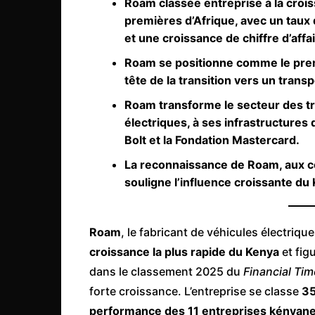
Roam classée entreprise à la crois
Côte d’Ivoire
premières d’Afrique, avec un tau
Djibouti
et une croissance de chiffre d’affa
Egypte
Roam se positionne comme le premie
tête de la transition vers un trans
Ethiopie
Roam transforme le secteur des t
Gabon
électriques, à ses infrastructures 
Gambie
Bolt et la Fondation Mastercard.
Ghana
La reconnaissance de Roam, aux c
Guinée
souligne l’influence croissante du 
Guinée Bissau
Ile Maurice
Roam
, le fabricant de véhicules électriqu
Kenya
croissance la plus rapide du Kenya
et fig
dans le classement 2025 du
Financial Ti
Lesotho Fr
forte croissance. L’entreprise se classe
35
Liberia
performance des 11 entreprises kényan