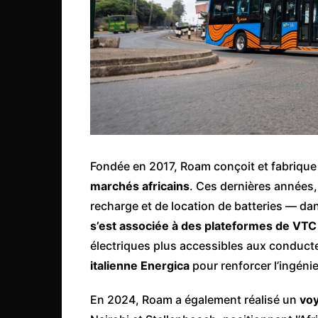
Congo
São Tomé et Príncipe
Seychelles
Sierra Leone
Soudan
Zimbabwe
Fondée en 2017, Roam conçoit et fabriqu
marchés africains
. Ces dernières années, 
recharge et de location de batteries — da
s’est associée à des plateformes de VT
électriques plus accessibles aux conduct
italienne Energica
pour renforcer l’ingénie
En 2024, Roam a également réalisé un
voy