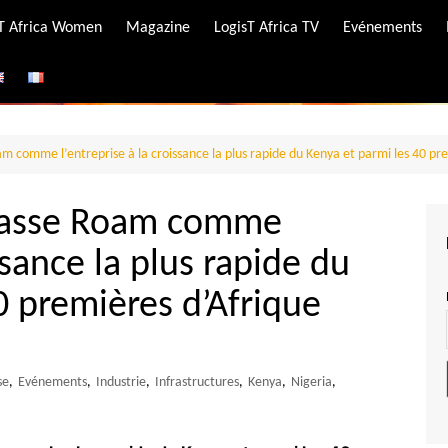
-T Africa Women
Magazine
LogisT Africa TV
Evénements
ire
e
am comme l’entreprise à la croissance la plus rapide du Kenya et parmi les 40 pr
classe Roam comme
ssance la plus rapide du
0 premières d’Afrique
se
,
Evénements
,
Industrie
,
Infrastructures
,
Kenya
,
Nigeria
,