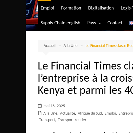
Transport aérien
Emploi
Formation
Digitalisation
Logis
Transport durable
Supply Chain english
Pays
Contact
Transport ferrovia
Afrique du Sud
Transport maritim
Algérie
Accueil
A la Une
Le Financial Times classe Ro
Transport routier
Angola
Le Financial Times 
Bénin
l’entreprise à la croi
Burkina-Faso
Burundi
Kenya et parmi les 4
Bostwana
mai 16, 2025
Cameroun
A la Une
,
Actualité
,
Afrique du Sud
,
Emploi
,
Entrepri
Centrafrique
Transport
,
Transport routier
Comores