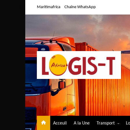
Aller
Maritimafrica
Chaîne WhatsApp
au
contenu
Acceuil
A la Une
Transport
Lo