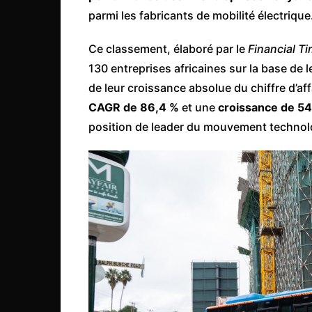
Mali
parmi les fabricants de mobilité électrique
Malawi Fr
Ce classement, élaboré par le
Financial T
Maroc
130 entreprises africaines sur la base de
Mauritanie
de leur croissance absolue du chiffre d’af
Mozambique
CAGR de 86,4 %
et une
croissance de 547
Namibie
position de leader du mouvement technol
Nigeria
Niger
Ouganda
Rwanda
Tchad
Togo
Tunisie
République Démocratiqu