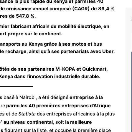
sance la plus rapide du Kenya et parmi les 40
x de croissance annuel composé (CAGR) de 86,4 %
ires de 547,8 %.
r fabricant africain de mobilité électrique, en
port propre sur le continent.
ransports au Kenya grâce à ses motos et bus
de recharge, ainsi qu’à ses partenariats avec Uber,
ôtés de ses partenaires M-KOPA et Quickmart,
Kenya dans l’innovation industrielle durable.
es basé à Nairobi, a été désigné
entreprise à la
ure
parmi les 40 premières entreprises d’Afrique
mes
et de
Statista
des entreprises africaines à la plus
ᵉ au niveau continental
, soit la
meilleure
es
figurant sur la liste, et occupe la première place