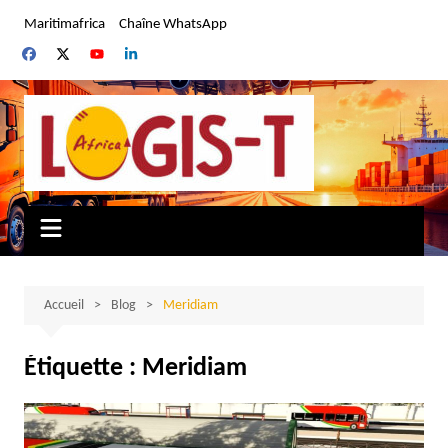
Aller
Maritimafrica
Chaîne WhatsApp
au
contenu
Accueil
Blog
Meridiam
Étiquette :
Meridiam