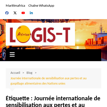
Aller
Maritimafrica
Chaîne WhatsApp
au
contenu
Accueil
Blog
Journée internationale de sensibilisation aux pertes et au
gaspillage alimentaires des Nations unies
Étiquette :
Journée internationale de
sensibilisation aux pertes et au