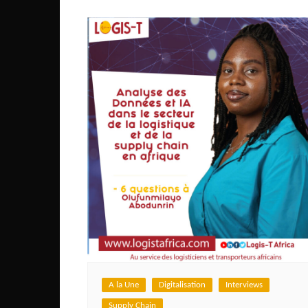
Mali
Malawi Fr
Maroc
Mauritanie
Mozambique
Namibie
Nigeria
Niger
Ouganda
Rwanda
Tchad
Togo
Tunisie
A la Une
Digitalisation
Interviews
Supply Chain
République Démocratiqu