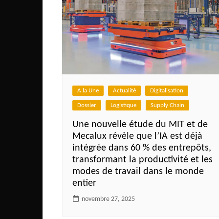
Côte d’Ivoire
Djibouti
Egypte
Ethiopie
Gabon
Gambie
A la Une
Actualité
Digitalisation
Ghana
Dossier
Logistique
Supply Chain
Guinée
Une nouvelle étude du MIT et de
Mecalux révèle que l’IA est déjà
Guinée Bissau
intégrée dans 60 % des entrepôts,
Ile Maurice
transformant la productivité et les
modes de travail dans le monde
Kenya
entier
Lesotho Fr
novembre 27, 2025
Liberia