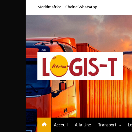
Aller
Maritimafrica
Chaîne WhatsApp
au
contenu
Acceuil
A la Une
Transport
Lo