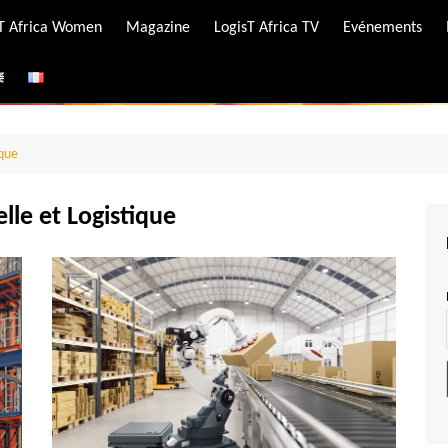
-T Africa Women
Magazine
LogisT Africa TV
Evénements
ire
e
ique
ielle et Logistique