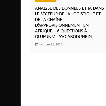
Congo
ANALYSE DES DONNÉES ET IA DANS
São Tomé et Príncipe
LE SECTEUR DE LA LOGISTIQUE ET
DE LA CHAÎNE
Seychelles
D’APPROVISIONNEMENT EN
Sierra Leone
AFRIQUE – 6 QUESTIONS À
Soudan
OLUFUNMILAYO ABODUNRIN
Zimbabwe
octobre 31, 2024