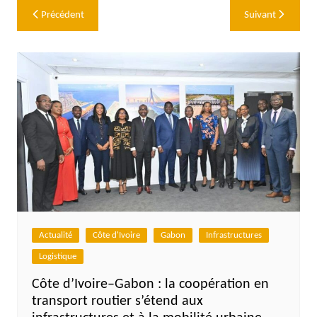
Navigation
Précédent
Suivant
de
l’article
Actualité
Côte d'Ivoire
Gabon
Infrastructures
Logistique
Côte d’Ivoire–Gabon : la coopération en
transport routier s’étend aux