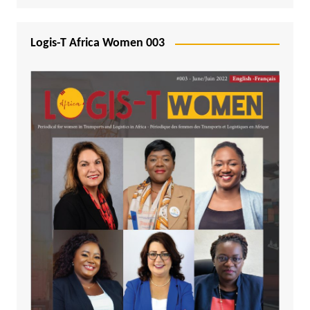
Logis-T Africa Women 003