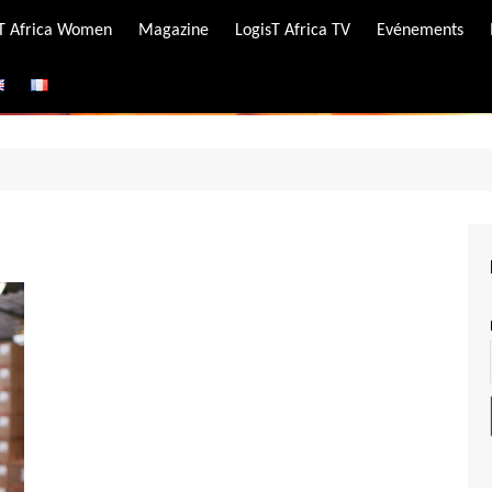
-T Africa Women
Magazine
LogisT Africa TV
Evénements
ire
e