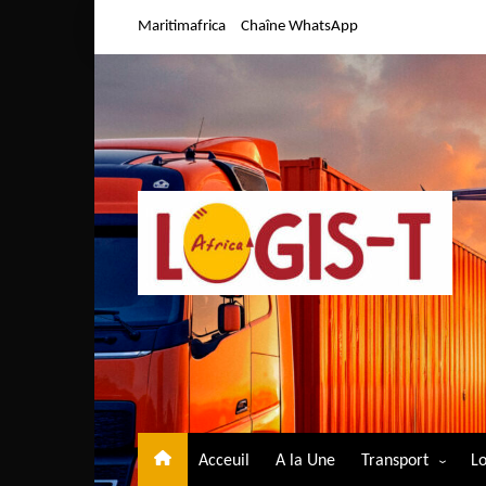
Aller
Maritimafrica
Chaîne WhatsApp
au
contenu
Acceuil
A la Une
Transport
Lo