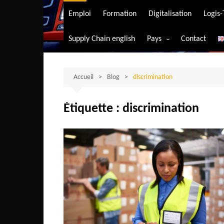
Transport aérien
Emploi
Formation
Digitalisation
Logis
Transport durable
Supply Chain english
Pays
Contact
Transport ferrovia
Afrique du Sud
Transport maritim
Algérie
Accueil
Blog
discrimination
Transport routier
Angola
Étiquette :
discrimination
Bénin
Burkina-Faso
Burundi
Bostwana
Cameroun
Centrafrique
Comores