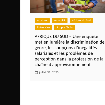
Côte d’Ivoire
Djibouti
Egypte
A la Une
Actualité
Afrique du Sud
Ethiopie
Entreprise
Supply Chain
Gabon
AFRIQUE DU SUD – Une enquête
met en lumière la discrimination de
Gambie
genre, les soupçons d’inégalités
Ghana
salariales et les problèmes de
Guinée
perception dans la profession de la
chaîne d’approvisionnement
Guinée Bissau
juillet 31, 2025
Ile Maurice
Kenya
Lesotho Fr
Liberia