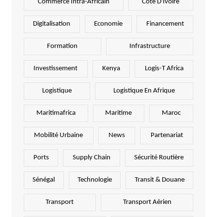
Commerce Intra-Africain
Côte D'Ivoire
Digitalisation
Economie
Financement
Formation
Infrastructure
Investissement
Kenya
Logis-T Africa
Logistique
Logistique En Afrique
Maritimafrica
Maritime
Maroc
Mobilité Urbaine
News
Partenariat
Ports
Supply Chain
Sécurité Routière
Sénégal
Technologie
Transit & Douane
Transport
Transport Aérien