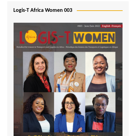
Logis-T Africa Women 003