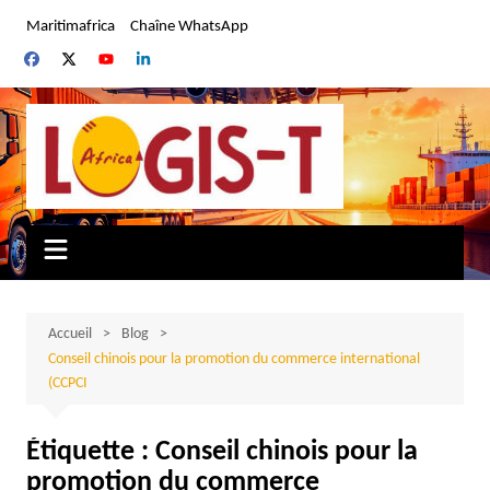
Aller
Maritimafrica
Chaîne WhatsApp
au
contenu
Accueil
Blog
Conseil chinois pour la promotion du commerce international
(CCPCI
Étiquette :
Conseil chinois pour la
promotion du commerce