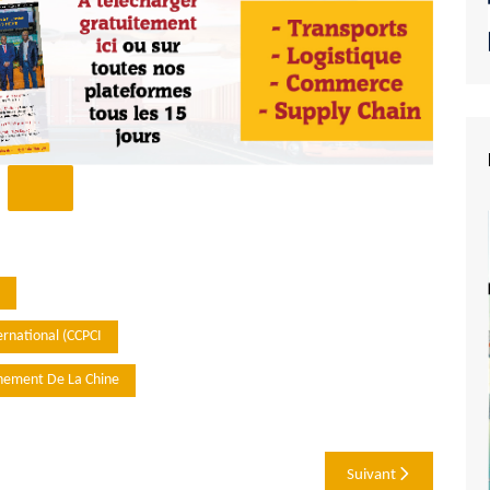
rnational (CCPCI
nnement De La Chine
Suivant
e du