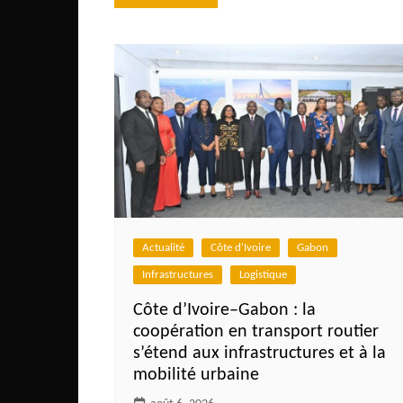
de
Congo
l’article
São Tomé et Príncipe
Seychelles
Sierra Leone
Soudan
Zimbabwe
Actualité
Côte d'Ivoire
Gabon
Infrastructures
Logistique
Côte d’Ivoire–Gabon : la
coopération en transport routier
s’étend aux infrastructures et à la
mobilité urbaine