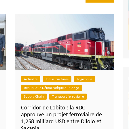
Actualité
Infrastructures
Logistique
République Démocratique du Congo
Supply Chain
Transport ferroviaire
Corridor de Lobito : la RDC
approuve un projet ferroviaire de
1,258 milliard USD entre Dilolo et
Sakania