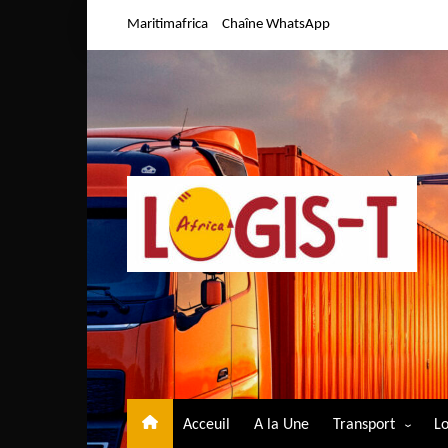
Aller
Maritimafrica
Chaîne WhatsApp
au
contenu
Acceuil
A la Une
Transport
Lo