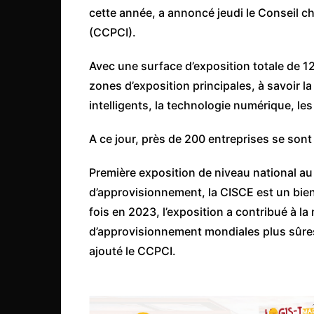
Côte d’Ivoire
cette année, a annoncé jeudi le Conseil c
(CCPCI).
Djibouti
Egypte
Avec une surface d’exposition totale de 1
Ethiopie
zones d’exposition principales, à savoir la
intelligents, la technologie numérique, les
Gabon
Gambie
A ce jour, près de 200 entreprises se sont 
Ghana
Première exposition de niveau national 
Guinée
d’approvisionnement, la CISCE est un bien
Guinée Bissau
fois en 2023, l’exposition a contribué à la
Ile Maurice
d’approvisionnement mondiales plus sûres,
Kenya
ajouté le CCPCI.
Lesotho Fr
Liberia