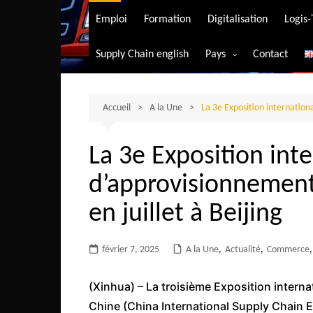
Transport aérien
Emploi
Formation
Digitalisation
Logis
Transport durable
Supply Chain english
Pays
Contact
Transport ferrovia
Afrique du Sud
Transport maritim
Algérie
Accueil
A la Une
La 3e Exposition internationa
Transport routier
Angola
La 3e Exposition int
Bénin
d’approvisionnement 
Burkina-Faso
Burundi
en juillet à Beijing
Bostwana
février 7, 2025
A la Une
Cameroun
,
Actualité
,
Commerce
,
Centrafrique
(Xinhua) – La troisième Exposition intern
Comores
Chine (China International Supply Chain Ex