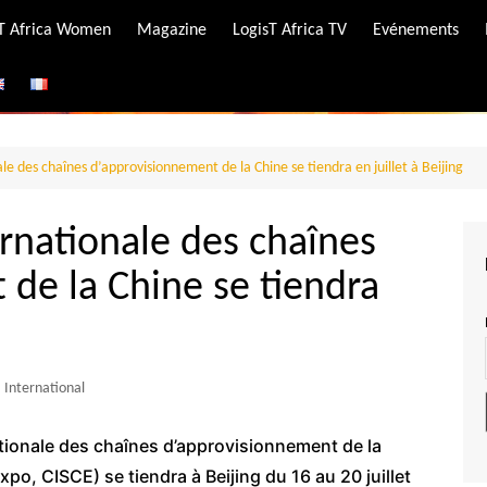
-T Africa Women
Magazine
LogisT Africa TV
Evénements
ire
e
le des chaînes d’approvisionnement de la Chine se tiendra en juillet à Beijing
ernationale des chaînes
de la Chine se tiendra
International
ationale des chaînes d’approvisionnement de la
po, CISCE) se tiendra à Beijing du 16 au 20 juillet