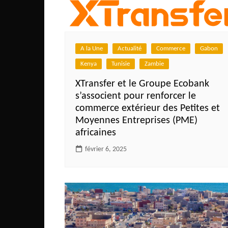
Côte d’Ivoire
Djibouti
Egypte
A la Une
Actualité
Commerce
Gabon
Ethiopie
Kenya
Tunisie
Zambie
Gabon
XTransfer et le Groupe Ecobank
Gambie
s’associent pour renforcer le
commerce extérieur des Petites et
Ghana
Moyennes Entreprises (PME)
Guinée
africaines
Guinée Bissau
février 6, 2025
Ile Maurice
Kenya
Lesotho Fr
Liberia