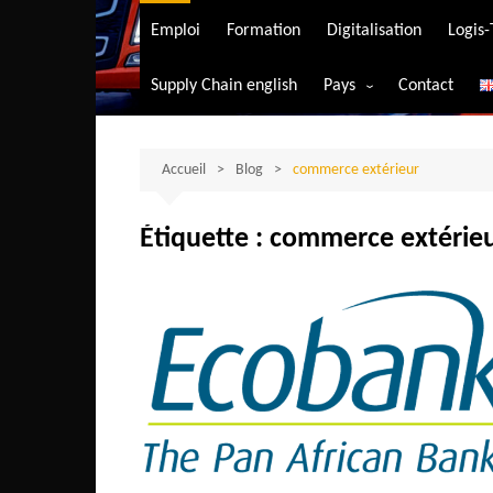
Transport aérien
Emploi
Formation
Digitalisation
Logis
Transport durable
Supply Chain english
Pays
Contact
Transport ferrovia
Afrique du Sud
Transport maritim
Algérie
Accueil
Blog
commerce extérieur
Transport routier
Angola
Étiquette :
commerce extérie
Bénin
Burkina-Faso
Burundi
Bostwana
Cameroun
Centrafrique
Comores