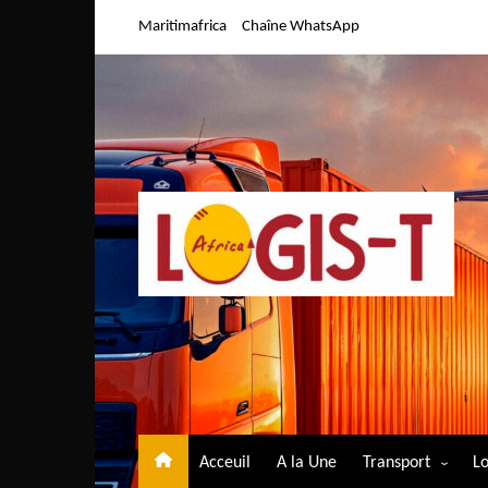
Aller
Maritimafrica
Chaîne WhatsApp
au
contenu
Acceuil
A la Une
Transport
Lo