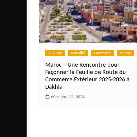
Mali
Malawi Fr
Maroc
Mauritanie
Mozambique
A la Une
Actualité
Commerce
Maroc
Namibie
Nigeria
Maroc – Une Rencontre pour
Façonner la Feuille de Route du
Niger
Commerce Extérieur 2025-2026 à
Ouganda
Dakhla
Rwanda
décembre 11, 2024
Tchad
Togo
Tunisie
République Démocratiqu