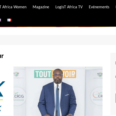
-T Africa Women
Magazine
LogisT Africa TV
Evénements
ire
e
ur