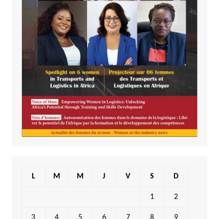
L
M
M
J
V
S
D
1
2
3
4
5
6
7
8
9