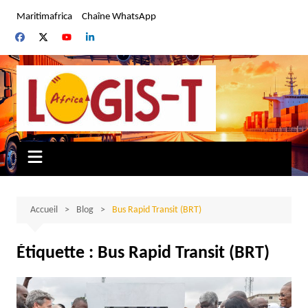
Aller
Maritimafrica
Chaîne WhatsApp
au
contenu
Accueil
Blog
Bus Rapid Transit (BRT)
Étiquette :
Bus Rapid Transit (BRT)