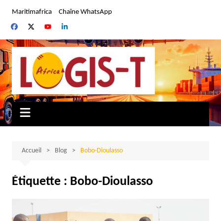
Aller
Maritimafrica
Chaîne WhatsApp
au
contenu
Accueil
Blog
Bobo-Dioulasso
Étiquette :
Bobo-Dioulasso