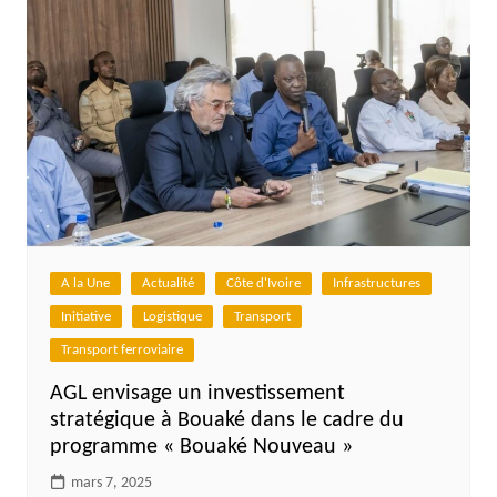
A la Une
Actualité
Côte d'Ivoire
Infrastructures
Initiative
Logistique
Transport
Transport ferroviaire
AGL envisage un investissement
stratégique à Bouaké dans le cadre du
programme « Bouaké Nouveau »
mars 7, 2025