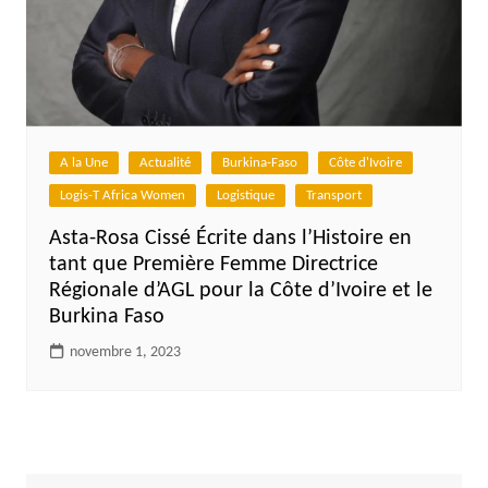
A la Une
Actualité
Burkina-Faso
Côte d'Ivoire
Logis-T Africa Women
Logistique
Transport
Asta-Rosa Cissé Écrite dans l’Histoire en
tant que Première Femme Directrice
Régionale d’AGL pour la Côte d’Ivoire et le
Burkina Faso
novembre 1, 2023