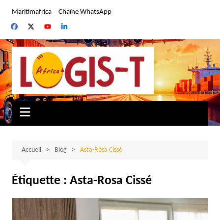
Aller
Maritimafrica
Chaîne WhatsApp
au
contenu
Accueil
Blog
Asta-Rosa Cissé
Étiquette :
Asta-Rosa Cissé