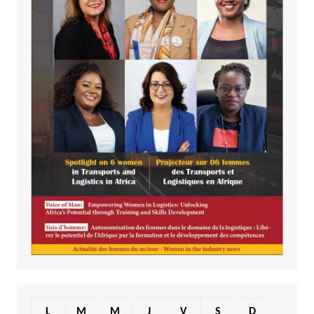
L
M
M
J
V
S
D