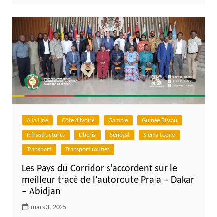
A la Une
Côte d'Ivoire
Gambie
Guinée Bissau
Infrastructures
Liberia
Sénégal
Sierra Leone
Transport
Transport routier
Les Pays du Corridor s’accordent sur le
meilleur tracé de l’autoroute Praia – Dakar
– Abidjan
mars 3, 2025