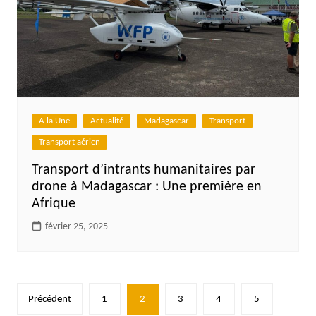
A la Une
Actualité
Madagascar
Transport
Transport aérien
Transport d’intrants humanitaires par
drone à Madagascar : Une première en
Afrique
février 25, 2025
Pagination
Précédent
1
2
3
4
5
des