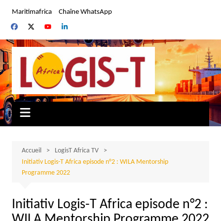
Aller
Maritimafrica
Chaîne WhatsApp
au
contenu
Accueil
LogisT Africa TV
Initiativ Logis-T Africa episode n°2 : WILA Mentorship
Programme 2022
Initiativ Logis-T Africa episode n°2 :
WILA Mentorship Programme 2022