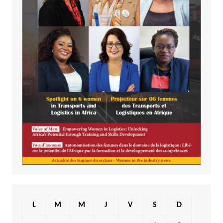
L
M
M
J
V
S
D