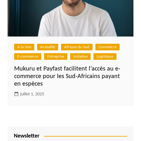
A la Une
Actualité
Afrique du Sud
Commerce
E-commerce
Entreprise
Initiative
Logistique
Mukuru et Payfast facilitent l’accès au e-
commerce pour les Sud-Africains payant
en espèces
juillet 1, 2025
Newsletter