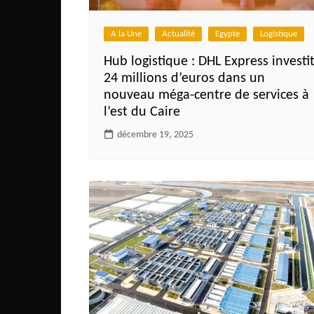
Côte d’Ivoire
Djibouti
A la Une
Actualité
Egypte
Logistique
Egypte
Hub logistique : DHL Express investi
24 millions d’euros dans un
Ethiopie
nouveau méga-centre de services à
Gabon
l’est du Caire
Gambie
décembre 19, 2025
Ghana
Guinée
Guinée Bissau
Ile Maurice
Kenya
Lesotho Fr
Liberia