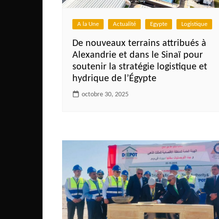
Mali
Malawi Fr
A la Une
Actualité
Egypte
Logistique
Maroc
De nouveaux terrains attribués à
Mauritanie
Alexandrie et dans le Sinaï pour
soutenir la stratégie logistique et
Mozambique
hydrique de l’Égypte
Namibie
octobre 30, 2025
Nigeria
Niger
Ouganda
Rwanda
Tchad
Togo
Tunisie
République Démocratiqu