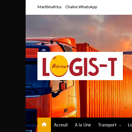
Aller
Maritimafrica
Chaîne WhatsApp
au
contenu
Acceuil
A la Une
Transport
Lo