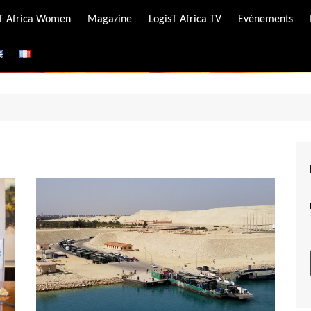
-T Africa Women
Magazine
LogisT Africa TV
Evénements
ire
e