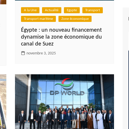
A la Une
Actualité
Egypte
Transport
Transport maritime
Zone économique
t
Égypte : un nouveau financement
dynamise la zone économique du
canal de Suez
novembre 3, 2025