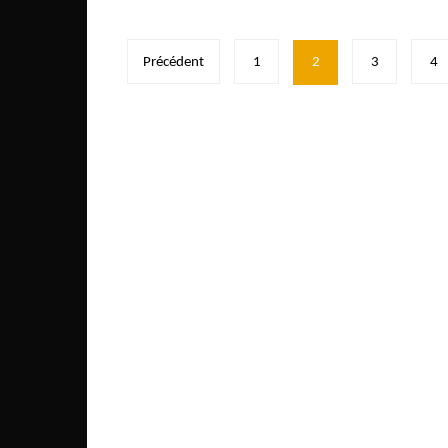
Pagination
Précédent
1
2
3
4
des
publications