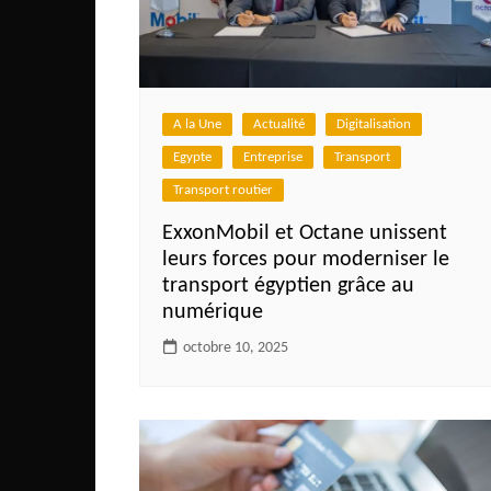
A la Une
Actualité
Digitalisation
Egypte
Entreprise
Transport
Transport routier
ExxonMobil et Octane unissent
leurs forces pour moderniser le
transport égyptien grâce au
numérique
octobre 10, 2025