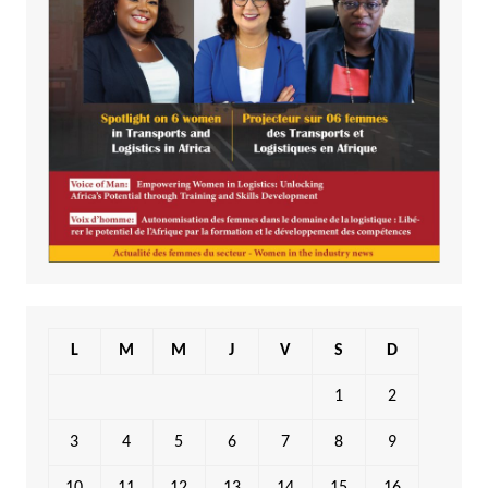
L
M
M
J
V
S
D
1
2
3
4
5
6
7
8
9